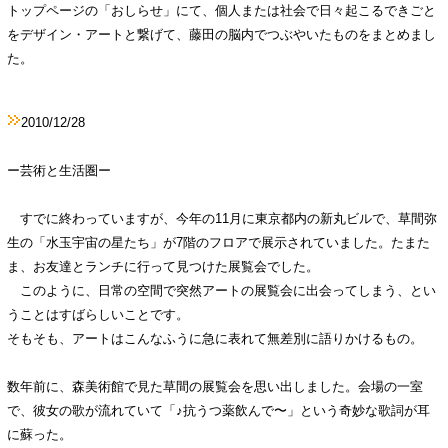
トップページの「おしらせ」にて、個人または社会で日々起こるできごと
をデザイン・アートと繋げて、藤田の脳内でつぶやいたものをまとめまし
た。
2010/12/28
ー芸術と生活圏ー
すでに終わっていますが、今年の11月に東京都内の新丸ビルで、草間弥
生の「水玉宇宙の星たち」が7階のフロアで展示されていました。たまた
ま、お友達とランチに行って見つけた展覧会でした。
このように、日常の空間で突然アートの展覧会に出会ってしまう、とい
うことはすばらしいことです。
そもそも、アートはこんなふうに急に表れて無差別に語りかけるもの。
数年前に、森美術館で見た草間の展覧会を思い出しました。会場の一室
で、彼女の歌が流れていて「♪抗うつ薬飲んで〜」という奇妙な歌詞が耳
に蘇った。