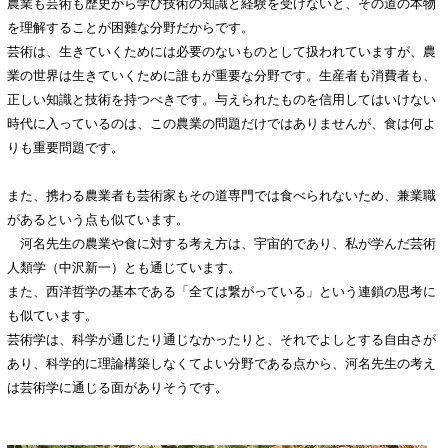
農業も芸術も歴史から学び技術の知識と経験を受けないと、その道の本物
を理解することが困難な分野だからです。
芸術は、生きていくためには必要のないものとして扱われていますが、農
業の世界は生きていくために誰もが重要な分野です。生産者も消費者も、
正しい知識と技術を持つべきです。与えられたものを信用してはいけない
時代に入っているのは、この農業の問題だけではありませんが、食は何よ
りも重要問題です。
また、携わる農業者も芸術家もその道専門では食べられないため、兼業職
があるという点も似ています。
河名先生の農業や食に対する考え方は、宇宙的であり、私が学んだ芸術
人類学（中沢新一）とも通じています。
また、西洋哲学の基本である「全ては繋がっている」という連鎖の思考に
も似ています。
芸術学は、科学が通じたり通じなかったりと、それでよしとする自由さが
あり、科学的に理論構築しなくてよい分野である点から、河名先生の考え
は芸術学に通じる面がありそうです。