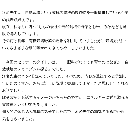
河名先生は、自然栽培という究極の農法の農作物を一般提供している企業
の代表取締役です。
現在、私は月に2回こちらの会社の自然栽培の野菜とお米、みそなどを通
販で購入しています。
その前は長年、有機栽培野菜の通販を利用していましたが、栽培方法につ
いてさまざまな疑問等が出てきてやめてしまいました。
今回のセミナーのタイトルは、「ー肥料がなくても育つのはなぜかー自
然栽培のメカニズムを探る」でした。
河名先生の本を2冊読んでいました。そのため、内容が重複すると予測し
ていたのですが、さらに詳しい説明で参加してよかったと思わせてくれる
お話でした。
ぼそぼそとお話するイメージがあったのですが、エネルギーに満ち溢れる
実業家という印象を受けました。
個人的に落ち込み気味の気分でしたので、河名先生の覇気のある声から元
気をもらいました。