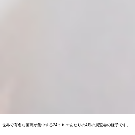
世界で有名な画廊が集中する24ｔｈ stあたりの4月の展覧会の様子です。