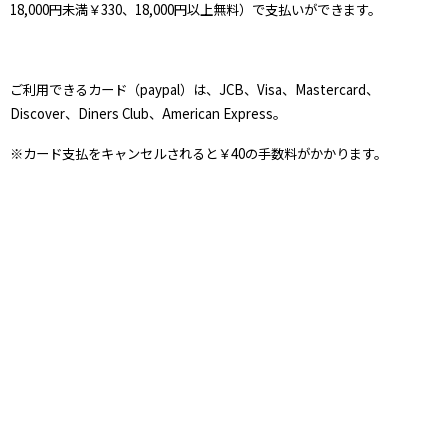
18,000円未満￥330、18,000円以上無料）で支払いができます。
ご利用できるカード（paypal）は、JCB、Visa、Mastercard、
Discover、Diners Club、American Express。
※カード支払をキャンセルされると￥40の手数料がかかります。
たま屋
オーガニック専門店
〒430-0856 静岡県浜松市中央区中島
TEL・FAX 053-544-7716
営業時間／10：30～18：30
営業日時／
8月17・18・19・20・21日、9月7・8・9・10・11・21・22・23・24・25
日