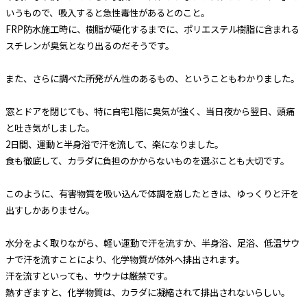
いうもので、吸入すると急性毒性があるとのこと。
FRP防水施工時に、樹脂が硬化するまでに、ポリエステル樹脂に含まれる
スチレンが臭気となり出るのだそうです。
また、さらに調べた所発がん性のあるもの、ということもわかりました。
窓とドアを閉じても、特に自宅1階に臭気が強く、当日夜から翌日、頭痛
と吐き気がしました。
2日間、運動と半身浴で汗を流して、楽になりました。
食も徹底して、カラダに負担のかからないものを選ぶことも大切です。
このように、有害物質を吸い込んで体調を崩したときは、ゆっくりと汗を
出すしかありません。
水分をよく取りながら、軽い運動で汗を流すか、半身浴、足浴、低温サウ
ナで汗を流すことにより、化学物質が体外へ排出されます。
汗を流すといっても、サウナは厳禁です。
熱すぎますと、化学物質は、カラダに凝縮されて排出されないらしい。