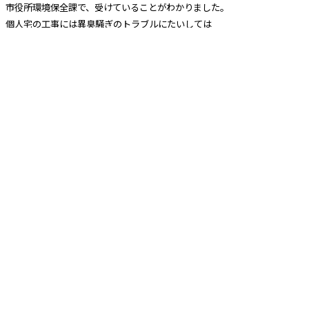
市役所環境保全課で、受けていることがわかりました。
個人宅の工事には異臭騒ぎのトラブルにたいしては
「職員が出向き注意はするが、勧告はできない。工場からによる臭気は勧
告できる」
市によって規制基準が違うようです。
また、FRP防水工事の材料に規制があることもわかりました。
「環境対応型FRP防水材料認定システム」が、2007年からFRP防水材工業
会で確立されていました。
厚生労働省が認めた「FRP防水用樹脂、保護仕上げ材、プライマー」の基
準内のものである必要があるとのこと。
これだけ強烈な臭気ですから、今まで問題があったのですね〜
店主は、年を重ねるごとに化学物質に強く反応するようになってきまし
た。
現在、家庭では化学物質の洗剤などは一切使っていませんが、外の環境で
人体に有害な物質に触れることがあります。
これ以上化学物質をカラダに溜め込むことに対しては危機感を持っていま