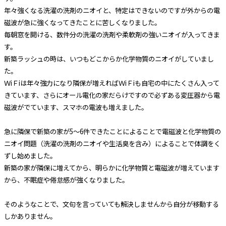
年々強くなる洗濯の洗剤のニオイと、特定はできないのですが外からの電
磁波が急に強くなってきたことに苦しくなりました。
毎朝窓を開ける、数件分の洗濯の洗剤や柔軟剤の強いニオイが入ってきま
す。
新築ラッシュの時は、いつもどこからか化学物質のニオイがしていまし
た。
ＷiＦiは年々強力になり隣保が増えればＷiＦiも自宅の中にたくさん入って
きています、さらにオール電化の家だらけですので必ずある変圧器から電
磁波がでています、スマホの電波も増えました。
急に隣保で新築の家が5～6件できたことによることで電磁波と化学物質の
ニオイ問題（洗濯の洗剤のニオイや生活臭を含み）によることで体調をく
ずし始めました。
新築の家が隣保に増えてから、明らかに化学物質と電磁波が増えています
から、不眠症や倦怠感が強くなりました。
そのようなことで、文句を言っていても解決しませんから自分が移動する
しかありません。