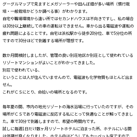
グーグルマップで見ますとメガソーラーや田んぼ畑が多い場所（慣行栽
培・一般栽培かどうか調べる事）がわかります。
自宅や職場環境から遠い所ではセカンドハウスは不向きですし、私の場合
は30分以上継続しての車の運転はできません。車から出る電磁波や運転の
疲れ問題によることです。自宅は浜松駅から徒歩20分位、車で5分位の所
ですので30分ほどで到着する場所が理想です。
数か月間検討しましたが、管理の良い別荘地区か別荘として使われている
リゾートマンションがよいことがわかってきました。
別荘で使われている、
ということは人が住んでいませんので、電磁波も化学物質もほとんど出ま
せん。
これがＣＳにとり、命拾いの場所となるのです。
毎年夏の間、市内の地元リゾートの海水浴場に行っていたのですが、その
場所がＣＳであり電磁波に反応する私にとって快適なことが解ってきまし
た。車で30分で到着しますので、希望の時間内です。
試しに毎週1日だけ数ヶ月リゾートホテルに泊まった所、ホテルにいる間
は体調が良くなりました。ホテル内はどうしてもカーペット床ですので、