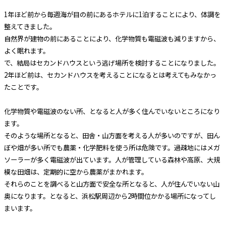
1年ほど前から毎週海が目の前にあるホテルに1泊することにより、体調を
整えてきました。
自然界が建物の前にあることにより、化学物質も電磁波も減りますから、
よく眠れます。
で、結局はセカンドハウスという逃げ場所を検討することになりました。
2年ほど前は、セカンドハウスを考えることになるとは考えてもみなかっ
たことです。
化学物質や電磁波のない所、となると人が多く住んでいないところになり
ます。
そのような場所となると、田舎・山方面を考える人が多いのですが、田ん
ぼや畑が多い所でも農薬・化学肥料を使う所は危険です。過疎地にはメガ
ソーラーが多く電磁波が出ています。人が管理している森林や高原、大規
模な田畑は、定期的に空から農薬がまかれます。
それらのことを調べると山方面で安全な所となると、人が住んでいない山
奥になります。となると、浜松駅周辺から2時間位かかる場所になってし
まいます。