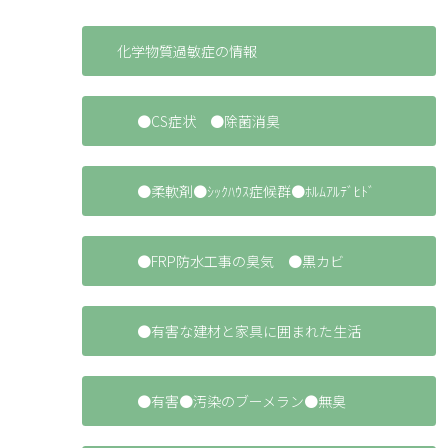
化学物質過敏症の情報
●CS症状 ●除菌消臭
●柔軟剤●ｼｯｸﾊｳｽ症候群●ﾎﾙﾑｱﾙﾃﾞﾋﾄﾞ
●FRP防水工事の臭気 ●黒カビ
●有害な建材と家具に囲まれた生活
●有害●汚染のブーメラン●無臭