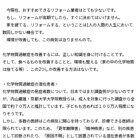
今現在、おすすめできるリフォーム業者はとても少ないです。
もし、リフォームが高額でしたら、すぐに決めてはいけません。
家を建てる、リフォームする、ということは1人の人間の人生において
数回しかない機会です。
環境が改善しても、この病気は治りませんので。
化学物質過敏症を改善するには、正しい知識を身に付けることです。
そして、食べるものを改善することと、環境も整える（家の中の化学物質
は捨てる等）、この2つしか改善する方法はないです。
・化学物質過敏症の潜在患者・
化学物質過敏症の発症者数について、日本ではまだ調査例が少ないのです
が、内山巌雄・京都大学大学院教授らは、成人を対象に行った調査から全
国で約７０万人と推計しています。子どもも含めれば１００万人程度にな
りそうです。
しかし、多数の医師はこの病気に関心を持っておらず、診療できる医師は
限られています。このため、「更年期障害」「精神疾患」など、別の疾患
として診断されたり、「原因不明」として放置されている潜在患者が多数