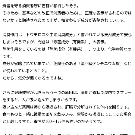
費者を守る消費者庁に管轄が移行したそう。
そのため、基準などの改正で消費者のために、正確な表示がされるのでは
ないか？と期待されたのですが、相変わらず成分が省略されています。
消臭作用は「トウモロコシ由来消臭成分」と書かれている天然成分で安心
しまいそうですが、問題は「除菌成分（有機系）」の表示。
除菌作用をしているのは「除菌成分（有機系）」、つまり、化学物質なの
です。
成分が省略されていますが、危険性のある「第四級アンモニウム塩」など
が使われているとのこと。
だから、気分が悪くなるのですね。
さらに健康被害が起きるもう一つの原因は、薬剤が霧状で屋内でスプレー
をすると、人が吸い込んでしまうからです。
吸い込んだ薬剤は肺から吸収され、肝臓で分解されずに体内を回ります。
食べものと一緒に微量の薬剤を飲み込み、胃腸から吸収してしまった場合
と比較しますと、毒性が100～1万倍も強いのだそうです。