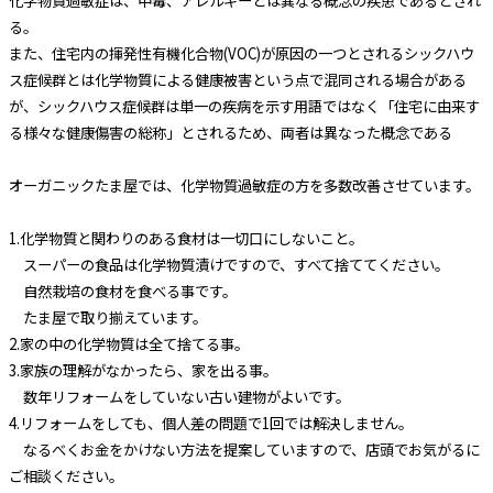
化学物質過敏症は、中毒、アレルギーとは異なる概念の疾患であるとされ
る。
また、住宅内の揮発性有機化合物(VOC)が原因の一つとされるシックハウ
ス症候群とは化学物質による健康被害という点で混同される場合がある
が、シックハウス症候群は単一の疾病を示す用語ではなく「住宅に由来す
る様々な健康傷害の総称」とされるため、両者は異なった概念である
オーガニックたま屋では、化学物質過敏症の方を多数改善させています。
1.化学物質と関わりのある食材は一切口にしないこと。
スーパーの食品は化学物質漬けですので、すべて捨ててください。
自然栽培の食材を食べる事です。
たま屋で取り揃えています。
2.家の中の化学物質は全て捨てる事。
3.家族の理解がなかったら、家を出る事。
数年リフォームをしていない古い建物がよいです。
4.リフォームをしても、個人差の問題で1回では解決しません。
なるべくお金をかけない方法を提案していますので、店頭でお気がるに
ご相談ください。