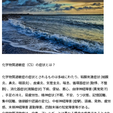
化学物質過敏症（CS）の症状とは？
化学物質過敏症の症状とされるものは多岐にわたり、粘膜刺激症状 (結膜
炎、鼻炎、咽頭炎) 、皮膚炎、気管支炎、喘息、循環器症状 (動悸、不整
脈) 、消化器症状(胃腸症状) 下痢、便秘、悪心、自律神経障害 (異常発汗)
、手足の冷え、易疲労性、精神症状 (不眠、不安、うつ状態、記憶困難、
集中困難、価値観や認識の変化)、中枢神経障害 (痙攣)、頭痛、発熱、疲労
感、末梢神経障害 運動障害、四肢末端の知覚障害等がある。