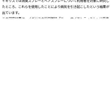
イギリスでは消臭スプレーとヘアスプレーについて利用者を対象に研究し
たところ、これらを使用したことにより病気を引き起こしたという結果が
出ています。
この研究結果は、イギリスの科学雑誌『ニューサイエンティスト』に発表
されて警告されました。
生活の様々なシーンで、どうしても消臭スプレーを使う必要のある方に
は、天然成分100％の「ユーカリプタススプレー」をおすすめしていま
す。