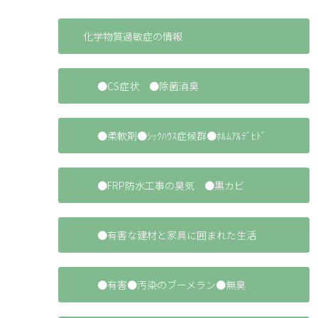
化学物質過敏症の情報
●CS症状 ●除菌消臭
●柔軟剤●ｼｯｸﾊｳｽ症候群●ﾎﾙﾑｱﾙﾃﾞﾋﾄﾞ
●FRP防水工事の臭気 ●黒カビ
●有害な建材と家具に囲まれた生活
●有害●汚染のブーメラン●無臭