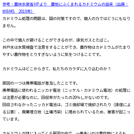
参考：農林水産省HPより 農地にふくまれるカドミウムの由来（出典：
WBMS 2010年）
カドミウム処理の問題は、国の対策ですので、個人の力ではどうにもなり
ません。
この中で個人が避けることができるのが、排気ガスとたばこ。
井戸水は水質検査で注意をすることができ、農作物はカドミウムがたまり
やすい農作物をとりすぎないように気をつけることです。
カドミウムはどこからきて、私たちのカラダに入り込むのか？
原因の一つは携帯電話が普及したことです。
携帯電話に使われるニッカド電池（ニッケル・カドミウム電池）の処理に
は注意が必要なのに、回収率がたったの20％しかないのです。
回収されなかったニッカド電池は、ゴミ焼却場で焼却されたり（排煙によ
る公害）、廃棄埋立地（土壌汚染）に埋められているため、被害が起こっ
ています。
カドミウムが体に入ってくる原因の中で、一番多いのは農作物によるも