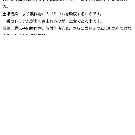
の。
土壌汚染により農作物がカドミウムを吸収するからです。
一番カドミウムが多く含まれるのが、主食である米です。
農薬、遺伝子組換作物、放射能汚染と、さらにカドミウムにも気をつけな
くてはならないのですね。
水銀の害と同じくデトックスするしかありません。
食品類でデトックスすることができますので、オーガニックの安全な加工
食品や野菜を選んで排出していくことができます。
これら有害金属が体に多く含まれている人は、食品添加物や化学物質を避
けることは基本です。
そして、肝臓と腎臓の機能を、オーガニックの安全な食品を選んで食生活
で整えることです。
参考記事：有
害金属 水銀
また、適度な運動で汗を出して排出し、さらに腸環境を整えて排出するこ
とも大切です。