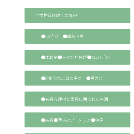
化学物質過敏症の情報
●CS症状 ●除菌消臭
●柔軟剤●ｼｯｸﾊｳｽ症候群●ﾎﾙﾑｱﾙﾃﾞﾋﾄﾞ
●FRP防水工事の臭気 ●黒カビ
●有害な建材と家具に囲まれた生活
●有害●汚染のブーメラン●無臭