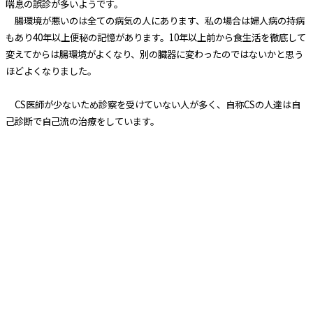
喘息の誤診が多いようです。
腸環境が悪いのは全ての病気の人にあります、私の場合は婦人病の持病
もあり40年以上便秘の記憶があります。10年以上前から食生活を徹底して
変えてからは腸環境がよくなり、別の臓器に変わったのではないかと思う
ほどよくなりました。
CS医師が少ないため診察を受けていない人が多く、自称CSの人達は自
己診断で自己流の治療をしています。
CS診断を受けた人でも、病院に通って治療する病気ではないため同じく
自己流の治療をしています。
症状が停滞しているか、悪化しているかのどちらかの方が目立ちます。
このような方で改善して元の生活に戻れた、という人は私の出会った中で
はほとんどいません。
環境と食の汚染の原因は化学物質ですから、まずは化学物質とは何かを
知ることが大切です。
環境と食の汚染の実態を知らなければ、自分の生活する環境と食を変え
なくてはならない理由がわらないからです。
できる範囲で一部分しか変えない人が多いのですが、両方を徹底して変