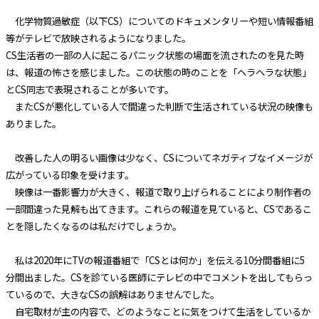
化学物質過敏症（以下CS）についてのドキュメンタリーや短い情報番組
等がテレビで放映されるようになりました。
CS生活者の一部の人に起こるパニック状態の場面を流されたのを見た時
は、報道の怖さを感じました。この状態の時のことを「ヘラヘラな状態」
とCS同志で表現されることが多いです。
またCSが悪化している人で間違った判断で生活されている状況の映像も
ありました。
改善した人の明るい画像は少なく、CSについてネガティブなイメージが
広がっている印象を受けます。
映像は一番影響力が大きく、報道で取り上げられることにより制作者の
一部間違った見解も出てきます。これらの報道を見ていると、CSであるこ
とを隠したくなるのは私だけでしょうか。
私は2020年にTVの報道番組で「CSとは何か」を伝える10分間番組に5
分間出ました。CSを診ている医師にテレビの中でコメントを出してもらっ
ているので、大きなCSの誤解はありませんでした。
自宅取材が主の内容で、どのようなことに気をつけて生活をしているか