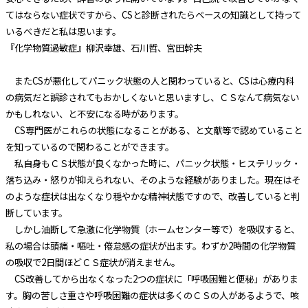
てはならない症状ですから、CSと診断されたらベースの知識として持って
いるべきだと私は思います。
『化学物質過敏症』柳沢幸雄、石川哲、宮田幹夫
またCSが悪化してパニック状態の人と関わっていると、CSは心療内科
の病気だと誤診されてもおかしくないと思いますし、ＣＳなんて病気ない
かもしれない、と不安になる時があります。
CS専門医がこれらの状態になることがある、と文献等で認めていること
を知っているので関わることができます。
私自身もＣＳ状態が良くなかった時に、パニック状態・ヒステリック・
落ち込み・怒りが抑えられない、そのような経験がありました。現在はそ
のような症状は出なくなり穏やかな精神状態ですので、改善していると判
断しています。
しかし油断して急激に化学物質（ホームセンター等で）を吸収すると、
私の場合は頭痛・嘔吐・倦怠感の症状が出ます。わずか2時間の化学物質
の吸収で2日間ほどＣＳ症状が消えません。
CS改善してから出なくなった2つの症状に「呼吸困難と便秘」がありま
す。胸の苦しさ重さや呼吸困難の症状は多くのＣＳの人があるようで、咳