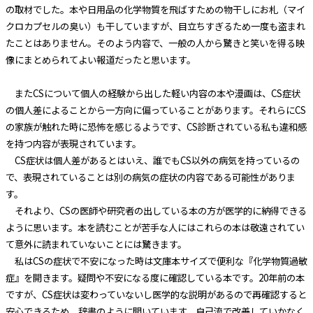
の取材でした。本や日用品の化学物質を飛ばすための物干しにお札（マイ
クロカプセルの臭い）も干していますが、目立ちすぎるため一度も盗まれ
たことはありません。そのよう内容で、一般の人から驚きと笑いを得る映
像にまとめられてよい報道だったと思います。
またCSについて個人の経験から出した軽い内容の本や漫画は、CS症状
の個人差によることから一方向に偏っていることがあります。それらにCS
の家族が触れた時に恐怖を感じるようです、CS診断されている私も違和感
を持つ内容が表現されています。
CS症状は個人差があるとはいえ、誰でもCS以外の病気を持っているの
で、表現されていることは別の病気の症状の内容である可能性がありま
す。
それより、CSの医師や研究者の出している本の方が医学的に納得できる
ように思います。本を読むことが苦手な人にはこれらの本は敬遠されてい
て意外に読まれていないことには驚きます。
私はCSの症状で不安になった時は文庫本サイズで便利な『化学物質過敏
症』を開きます。疑問や不安になる度に確認している本です。20年前の本
ですが、CS症状は変わっていないし医学的な説明があるので再確認すると
安心できるため、辞書のように開いています。自己流で改善していかなく