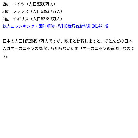
2位 ドイツ（人口8280万人）
3位 フランス（人口6393.7万人）
4位 イギリス（人口6278.3万人）
総人口ランキング・国別順位 - WHO世界保健統計2014年版
日本の人口1億2649.7万人ですが、欧米と比較しますと、ほとんどの日本
人はオーガニックの概念すら知らないため「オーガニック後進国」なので
す。
参考：
渡辺雄二『体を壊す10大食品添加物』
『Ｍｕｓｏ ＪＯＵＲＮＡＬ』
アメリカオーガニック
オーガニックって何？
2014.6.26
汚染のブーメラン