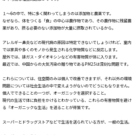
１～6の中で、特に多く関わってしまうのは添加物と農薬です。
なぜなら、体をつくる「食」の中心は農作物であり、その農作物に残留農
薬があり、摂る必要のない添加物が大量に摂取されているから。
アレルギー鼻炎などの現代病の原因は特定できないでしょうけれど、室内
では家具や多くのモノから発生される化学物質などに反応します。
屋外では、排ガス・ダイオキシンなどの有害物質が体に入ります。
最近では、中国からの大気汚染の贈り物であるPM2.5は深刻な問題です。
これらについては、住空間のみは個人で改善できますが、それ以外の環境
問題については社会生活の中で変えようがないのでどうにもなりません。
個人でできることの一つが、オーガニックを選択すること。
現代の生活で体に負担をかけるとわかっている、これらの有害物質を避け
る「オーガニックな生活」を送ることが得策です。
スーパーとドラッグストアなどで生活を送られている方が、一般の生活。