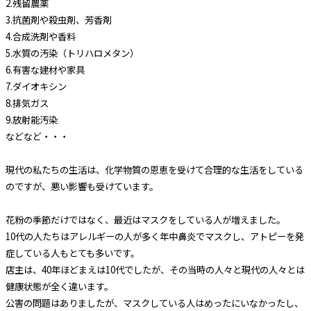
2.残留農薬
3.抗菌剤や殺虫剤、芳香剤
4.合成洗剤や香料
5.水質の汚染（トリハロメタン）
6.有害な建材や家具
7.ダイオキシン
8.排気ガス
9.放射能汚染
などなど・・・
現代の私たちの生活は、化学物質の恩恵を受けて合理的な生活をしている
のですが、悪い影響も受けています。
花粉の季節だけではなく、最近はマスクをしている人が増えました。
10代の人たちはアレルギーの人が多く年中鼻炎でマスクし、アトピーを発
症している人もとても多いです。
店主は、40年ほどまえは10代でしたが、その当時の人々と現代の人々とは
健康状態が全く違います。
公害の問題はありましたが、マスクしている人はめったにいなかったし、