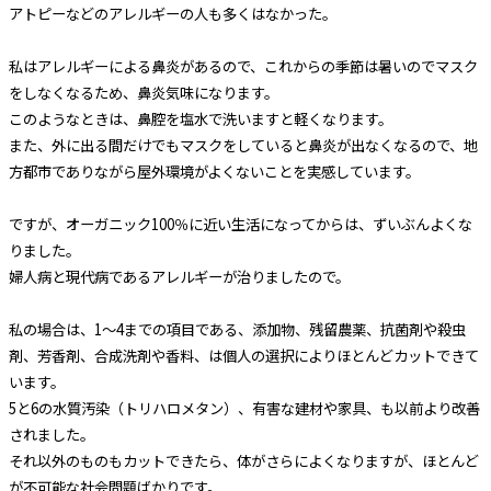
アトピーなどのアレルギーの人も多くはなかった。
私はアレルギーによる鼻炎があるので、これからの季節は暑いのでマスク
をしなくなるため、鼻炎気味になります。
このようなときは、鼻腔を塩水で洗いますと軽くなります。
また、外に出る間だけでもマスクをしていると鼻炎が出なくなるので、地
方都市でありながら屋外環境がよくないことを実感しています。
ですが、オーガニック100％に近い生活になってからは、ずいぶんよくな
りました。
婦人病と現代病であるアレルギーが治りましたので。
私の場合は、1～4までの項目である、添加物、残留農薬、抗菌剤や殺虫
剤、芳香剤、合成洗剤や香料、は個人の選択によりほとんどカットできて
います。
5と6の水質汚染（トリハロメタン）、有害な建材や家具、も以前より改善
されました。
それ以外のものもカットできたら、体がさらによくなりますが、ほとんど
が不可能な社会問題ばかりです。