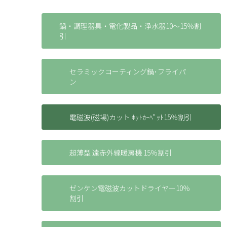
鍋・調理器具・電化製品・浄水器10～15％割
引
セラミックコーティング鍋･フライパ
ン
電磁波(磁場)カット ﾎｯﾄｶｰﾍﾟｯﾄ15％割引
超薄型 遠赤外線暖房機 15％割引
ゼンケン電磁波カットドライヤー10％
割引