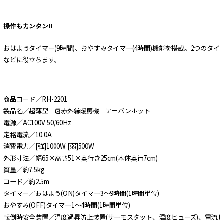
操作もカンタン!!
おはようタイマー(9時間)、おやすみタイマー(4時間)機能を搭載。2つの
などに役立ちます。
商品コード／RH-2201
製品名／超薄型 遠赤外線暖房機 アーバンホット
電源／AC100V 50/60Hz
定格電流／10.0A
消費電力／[強]1000W [弱]500W
外形寸法／幅65×高さ51×奥行き25cm(本体奥行7cm)
質量／約7.5kg
コード／約2.5m
タイマー／おはよう(ON)タイマー3～9時間(1時間単位)
おやすみ(OFF)タイマー1～4時間(1時間単位)
転倒時安全装置／温度過昇防止装置(サーモスタット、温度ヒューズ)、電流