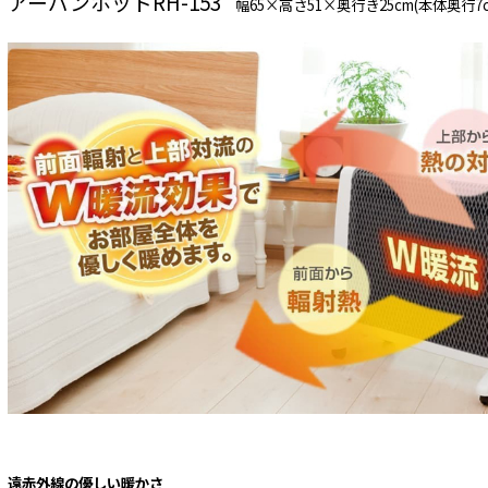
アーバンホットRH-153
幅65×高さ51×奥行き25cm(本体奥行7c
遠赤外線の優しい暖かさ