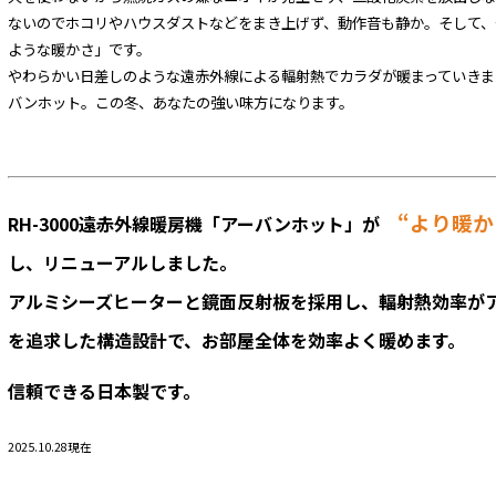
ないのでホコリやハウスダストなどをまき上げず、動作音も静か。そして、
ような暖かさ」です。
やわらかい日差しのような遠赤外線による輻射熱でカラダが暖まっていきま
バンホット。この冬、あなたの強い味方になります。
“より暖
RH-3000遠赤外線暖房機「アーバンホット」が
し、リニューアルしました。
アルミシーズヒーターと鏡面反射板を採用し、輻射熱効率が
を追求した構造設計で、お部屋全体を効率よく暖めます。
信頼できる日本製です。
2025.10.28現在