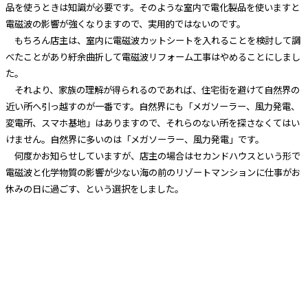
品を使うときは知識が必要です。そのような室内で電化製品を使いますと
電磁波の影響が強くなりますので、実用的ではないのです。
もちろん店主は、室内に電磁波カットシートを入れることを検討して調
べたことがあり紆余曲折して電磁波リフォーム工事はやめることにしまし
た。
それより、家族の理解が得られるのであれば、住宅街を避けて自然界の
近い所へ引っ越すのが一番です。自然界にも「メガソーラー、風力発電、
変電所、スマホ基地」はありますので、それらのない所を探さなくてはい
けません。自然界に多いのは「メガソーラー、風力発電」です。
何度かお知らせしていますが、店主の場合はセカンドハウスという形で
電磁波と化学物質の影響が少ない海の前のリゾートマンションに仕事がお
休みの日に過ごす、という選択をしました。
化学物質についてですが、洗濯洗剤や柔軟剤のニオイが苦しいのはわ
かりやすいのですが、「無臭の消臭剤や洗濯洗剤・柔軟剤」が隠れ化学物
質のため判断がつきにくく危険です。
ドラッグストアで販売されている洗
浄剤は洗濯洗剤もキッチン洗剤も人体への洗浄剤も全てが化学物質で作ら
れています。ニオイが苦手で香りのないものを使っている人も少なくあり
ません。
ニオイがないとその場ではわかりませんが、１時間以上しますと