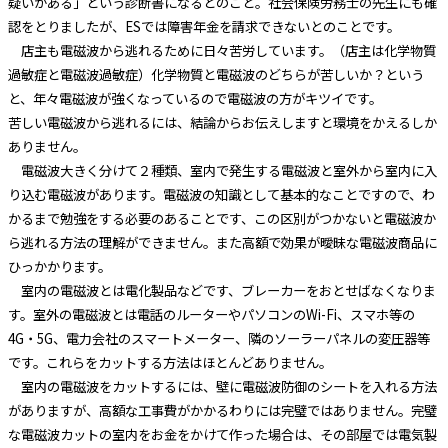
疑いがある」という診断書になるとのこと。社会保険労務士の先生にも確
認をとりましたが、
ES
では障害年金を請求できないとのことです。
店主も電磁波から逃れるために日々苦労しています。（店主は化学物質
過敏症と電磁波過敏症）化学物質と電磁波のどちらが苦しいか？という
と、年々電磁波が強くなっているので電磁波の方がキツイです。
苦しい電磁波から逃れるには、結論からお伝えしますと環境をかえるしか
ありません。
電磁波大きく分けて２種類、室内で発生する電磁波と室外から室内に入
り込む電磁波があります。電磁波の知識として基本的なことですので、わ
かるまで勉強をする必要のあることです、この区別がつかないと電磁波か
ら逃れる方法の理解ができません。また高額で効果が曖昧な電磁波商品に
ひっかかります。
室内の電磁波とは電化製品などです、ブレーカーをおとせばなくなりま
す。室外の電磁波とは電話のルーターやパソコンの
Wi-Fi
、スマホ等の
4G
・
5G
、電力会社のスマートメーター、隣のソーラーパネルの変圧器等
です。これらをカットする方法はほとんどありません。
室内の電磁波をカットするには、壁に電磁波防御のシートを入れる方法
がありますが、高額な工事費がかかるわりには完璧ではありません。完璧
な電磁波カットの室内をお金をかけて作った場合は、その部屋では電気製