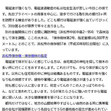
電磁波が強くなり、電磁波過敏症の私は社会生活が苦しい今日この頃で
す。
先日プライベートの用事を中心に、徒歩で行ける取引先の銀行3ヶ所
を訪問する機会がありました。
どこも銀行は電磁波が強く出ていてびっく
り、30分居るのが限界で早々と去りました。
別の金融関係に行く合間に諏訪神社（浜松市中区中島2－954）で森林浴
をして体を調整。
ここの大木は、「保存樹林第2号、指定面積は6,000平方
メートル」とのことで、浜松市の保存樹57本（平成30年8月1日現在）に入
っています。
浜松市保存樹・保存樹林の指定
電磁波で体がだるいと感じている方は、自宅周辺の神社を探して樹木の
多い所に行くことをおすすめします。
これだけでも、かなり体が楽になり
ます。
以外にも住宅街の中に神社は結構あるものです。
電磁波が年々強く
なり私の体感ですが、建物や業種により電磁波の強さが違うようです。
何も感じない人に言いますと、何言ってんの？この人さっぱりわから
ん、などと思われてしまいます。
５Gが来たらさらに強いのですから電磁
波に弱い人は、大きな健康被害を受けることになります。
都内だけではなく、地方の山間地帯やすばらしい自然のある所に携帯電
話の会社が設備更新という名目などで５Gの基地局の設立が進められてい