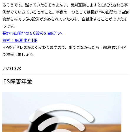
るそうです。
黙っていたらそのまんま、反対運動しますと白紙化される事
例がでていきているとのこと。
事例の一つとしては長野市の山間地で自治
会がらみで５Gの設営が進められていたのを、白紙化することができたそ
うです。
長野市山間地の５G設営を白紙化へ
参考： 船瀬 俊介 HP
HPのアドレスがよく変わりますので、出てこなかったら「船瀬 俊介 HP」
で検索しましょう。
2020.10.28
ES障害年金