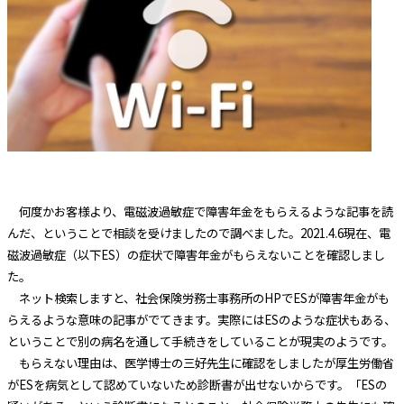
何度かお客様より、電磁波過敏症で障害年金をもらえるような記事を読
んだ、ということで相談を受けましたので調べました。
2021.4.6
現在、電
磁波過敏症（以下
ES
）の症状で障害年金がもらえないことを確認しまし
た。
ネット検索しますと、社会保険労務士事務所の
HP
で
ES
が障害年金がも
らえるような意味の記事がでてきます。実際には
ES
のような症状もある、
ということで別の病名を通して手続きをしていることが現実のようです。
もらえない理由は、医学博士の三好先生に確認をしましたが厚生労働省
が
ES
を病気として認めていないため診断書が出せないからです。「
ES
の