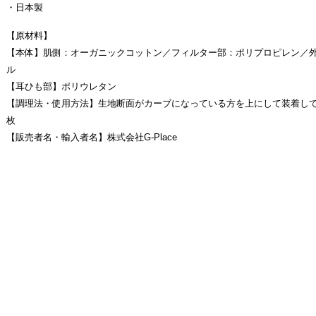
・日本製
【原材料】
【本体】肌側：オーガニックコットン／フィルター部：ポリプロピレン／
ル
【耳ひも部】ポリウレタン
【調理法・使用方法】
生地断面がカーブになっている方を上にして装着し
枚
【販売者名・輸入者名】
株式会社G-Place
【JANコード】
4935137805111
【入数】
12
【商品(外)サイズ】
幅 160 (mm) ×高さ 200 (mm) ×奥行き 20 (mm)