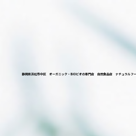
静岡県浜松市中区 オーガニック・BIOビオの専門店 自然食品店 ナチュラルフ